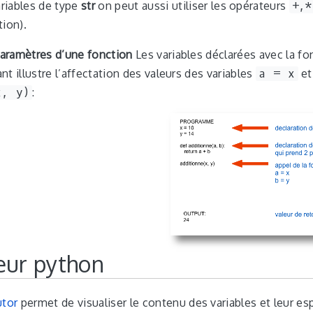
ariables de type
str
on peut aussi utiliser les opérateurs
+,*
ion).
 paramètres d’une fonction
Les variables déclarées avec la f
t illustre l’affectation des valeurs des variables
a = x
e
x, y)
:
eur python
utor
permet de visualiser le contenu des variables et leur e