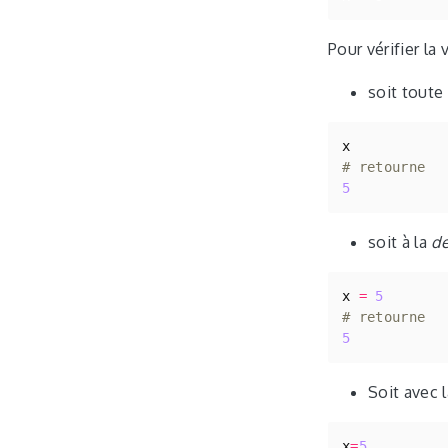
Pour vérifier la v
soit toute
x
# retourne 
5
soit à la
de
x
=
5
# retourne 
5
Soit avec 
x
=
5