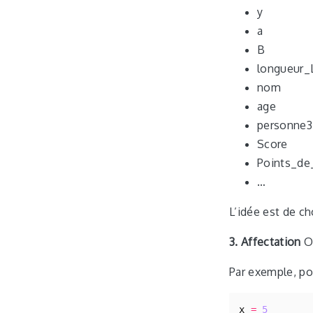
y
a
B
longueur_
nom
age
personne3
Score
Points_de
…
L’idée est de cho
3. Affectation
O
Par exemple, p
x
=
5