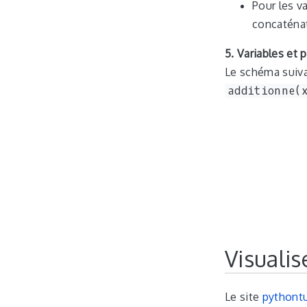
Pour les v
concaténat
5. Variables et
Le schéma suivan
additionne(
Visualis
Le site
pythont