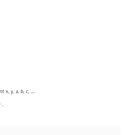
 x, y, a, b, c, …
=
.