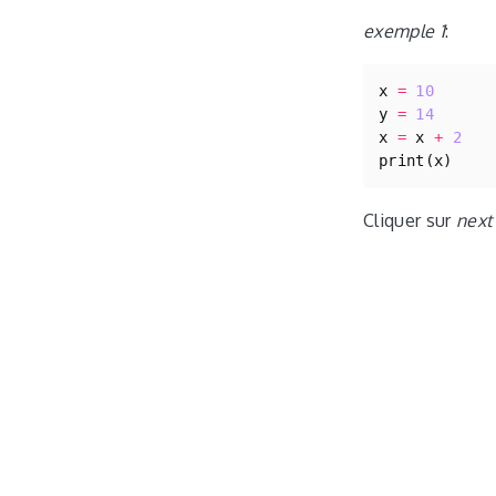
exemple 1
:
x
=
10
y
=
14
x
=
x
+
2
print
(
x
)
Cliquer sur
next