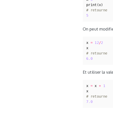
print
(
x
)
# retourne 
5
On peut modifier
x
=
12
/
2
x
# retourne
6.0
Et utiliser la v
x
=
x
+
1
x
# retourne
7.0