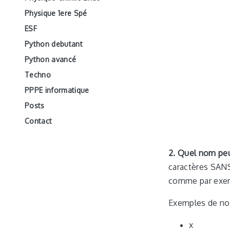
Physique 1ere Spé
ESF
Python debutant
Python avancé
Techno
PPPE informatique
Posts
Contact
2. Quel nom peu
caractères SANS
comme par ex
Exemples de nom
x