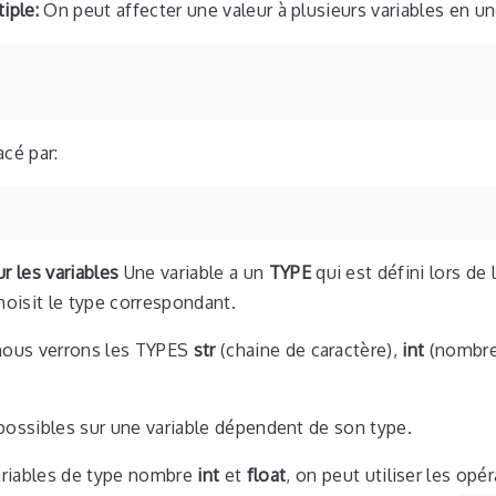
iple:
On peut affecter une valeur à plusieurs variables en une
acé par:
r les variables
Une variable a un
TYPE
qui est défini lors de
hoisit le type correspondant.
nous verrons les TYPES
str
(chaine de caractère),
int
(nombre
possibles sur une variable dépendent de son type.
ariables de type nombre
int
et
float
, on peut utiliser les opé