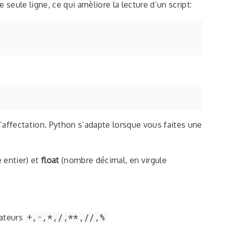
 seule ligne, ce qui amèliore la lecture d’un script:
 l’affectation. Python s’adapte lorsque vous faites une
 entier) et
float
(nombre décimal, en virgule
rateurs
+,-,*,/,**,//,%