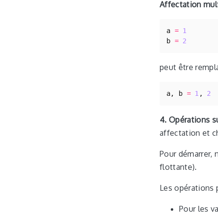
Affectation mult
a
=
1
b
=
2
peut être rempl
a
,
b
=
1
,
2
4. Opérations su
affectation et c
Pour démarrer, 
flottante).
Les opérations 
Pour les v