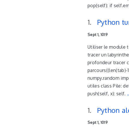
pop(self): if self.e
Python tu
Sept 1, 1019
Utiliser le module t
tracer un labyrinth
profondeur tracer c
parcours((len(tab)-1
numpy.random impor
utiles class Pile: de
push(self, x): self.
.
Python a
Sept 1, 1019