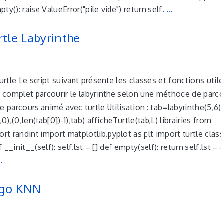
mpty(): raise ValueError("pile vide") return self.
...
rtle Labyrinthe
urtle Le script suivant présente les classes et fonctions util
e complet parcourir le labyrinthe selon une méthode de parc
e parcours animé avec turtle Utilisation : tab=labyrinthe(5,6)
,0),(0,len(tab[0])-1),tab) afficheTurtle(tab,L) librairies from
t randint import matplotlib.pyplot as plt import turtle clas
f __init__(self): self.lst = [] def empty(self): return self.lst =
..
lgo KNN