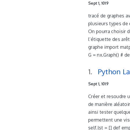
Sept 1, 1019
tracé de graphes a
plusieurs types de
On pourra choisir d
l’étiquette des arêt
graphe import matp
G = nx.Graph() # d
Python La
Sept 1, 1019
Créer et resoudre u
de manière aléatoir
ainsi tester quelqu
permettent une visu
self.lst = [] def emp