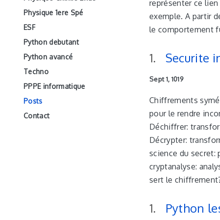
représenter ce lien
Physique 1ere Spé
exemple. A partir d
ESF
le comportement fu
Python debutant
Securite 
Python avancé
Techno
Sept 1, 1019
PPPE informatique
Chiffrements symétr
Posts
pour le rendre inco
Contact
Déchiffrer: transfor
Décrypter: transfor
science du secret:
cryptanalyse: anal
sert le chiffremen
Python le