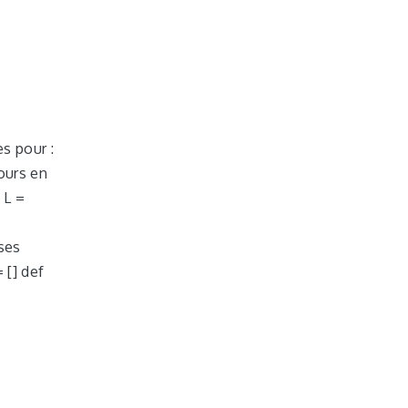
es pour :
ours en
 L =
ses
= [] def