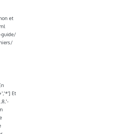
thon et
tml
3-guide/
hiers/
En
','*'] Et
,8,'-
on
e
e
ar