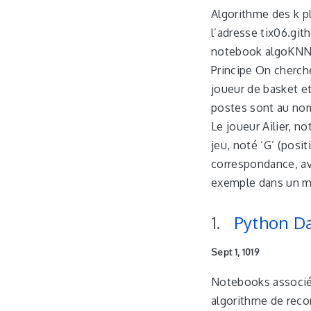
Algorithme des k p
l’adresse tix06.git
notebook algoKNN.i
Principe On cherch
joueur de basket et
postes sont au nomb
Le joueur Ailier, n
jeu, noté ‘G’ (posi
correspondance, av
exemple dans un 
Python Da
Sept 1, 1019
Notebooks associés
algorithme de rec