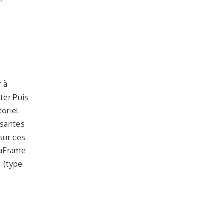
r à
ter Puis
oriel
ssantes
sur ces
ataFrame
s (type