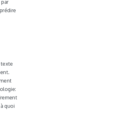
 par
prédire
 texte
ment.
rement
tologie:
ffrement
 à quoi