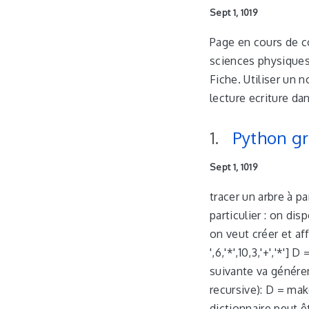
Sept 1, 1019
Page en cours de co
sciences physiques
Fiche. Utiliser un 
lecture ecriture da
Python gr
Sept 1, 1019
tracer un arbre à p
particulier : on disp
on veut créer et aff
',6,'*',10,3,'+','*'
suivante va générer
recursive): D = makeTr
dictionnaire peut 