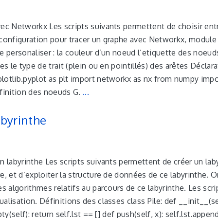
vec Networkx Les scripts suivants permettent de choisir ent
 configuration pour tracer un graphe avec Networkx, module
e personaliser : la couleur d’un noeud l’etiquette des noeud
es le type de trait (plein ou en pointillés) des arêtes Déclar
lotlib.pyplot as plt import networkx as nx from numpy impo
efinition des noeuds G.
...
byrinthe
n labyrinthe Les scripts suivants permettent de créer un lab
e, et d’exploiter la structure de données de ce labyrinthe. 
es algorithmes relatifs au parcours de ce labyrinthe. Les scri
alisation. Définitions des classes class Pile: def __init__(se
ty(self): return self.lst == [] def push(self, x): self.lst.appen