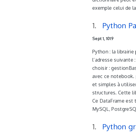
exemple celui de l
Python P
Sept 1, 1019
Python : la librair
l’adresse suivante
choisir : gestionB
avec ce notebook. 
et simples à utilis
structures. Cette li
Ce DataFrame est t
MySQL, PostgreSQ
Python g