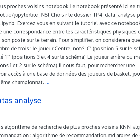
lus proches voisins notebook Le notebook présenté ici se t
hub.io/jupyterlite_NSI Choisir le dossier TP4_data_analyse p
pynb. Exercez vous en suivant le tutoriel avec ce noteboo
e une correspondance entre les caractéristiques physiques 
 son poste sur le terrain. Pour simplifier, on considerera que
re de trois : le joueur Centre, noté ‘C’ (position 5 sur le s
oté ‘F’ (positions 3 et 4 sur le schéma) Le joueur arrière ou 
tions 1 et 2 sur le schéma) Il nous faut, pour rechercher une
oir accès à une base de données des joueurs de basket, jou
même championnat.
...
tas analyse
 algorithme de recherche de plus proches voisins KNN: al
ommandation : algorithme de recommandation.md arbres de 