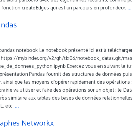
a fonction createEdges qui est un parcours en profondeur.
...
andas
ie pandas notebook Le notebook présenté ici est à télécharge
 : https://mybinder.org/v2/gh/tix06/notebook_datas.git/mas
ase_de_donnees_python.ipynb Exercez vous en suivant le tut
présentation Pandas fournit des structures de données pui
er, ainsi que les moyens d’opérer rapidement des opérations 
brairie va utiliser et faire des opérations sur un objet : le D
rès similaire aux tables des bases de données relationnelle
L, etc.
...
raphes Networkx