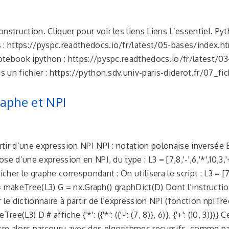
nstruction. Cliquer pour voir les liens Liens L’essentiel. Py
 : https://pyspc.readthedocs.io/fr/latest/05-bases/index.h
notebook ipython : https://pyspc.readthedocs.io/fr/latest/0
ns un fichier : https://python.sdv.univ-paris-diderot.fr/07_fic
aphe et NPI
artir d’une expression NPI NPI : notation polonaise inversée 
ose d’une expression en NPI, du type : L3 = [7,8,'-',6,'*',10,3,'+
icher le graphe correspondant : On utilisera le script : L3 = [7
] D = makeTree(L3) G = nx.Graph() graphDict(D) Dont l’instructi
 le dictionnaire à partir de l’expression NPI (fonction npiTre
ee(L3) D # affiche {'*': ({'*': ({'-': (7, 8)}, 6)}, {'+': (10, 3)})} C
être alors parcouru avec des elgorithmes recursifs, comme p