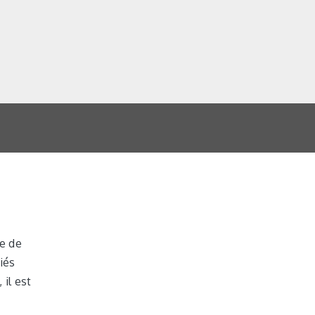
le de
iés
il est