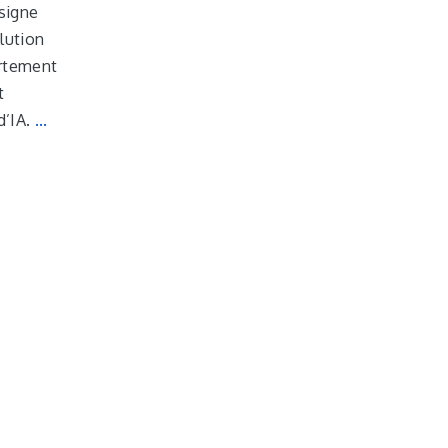
ésigne
lution
ortement
t
d’IA.
...