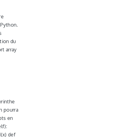
re
 Python.
s
ation du
rt array
yrinthe
On pourra
pts en
lf):
d(x) def