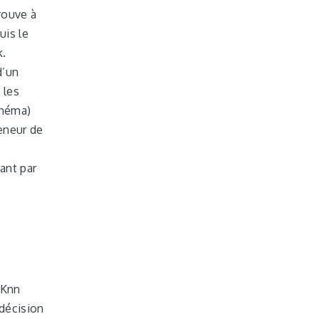
rouve à
uis le
k.
d’un
 les
chéma)
meneur de
ant par
gKnn
décision