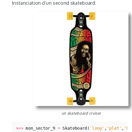
Instanciation d’un second skateboard:
un skateboard cruiser
>>>
mon_sector_9
=
Skateboard
(
'long'
,
'plat'
,
'ha