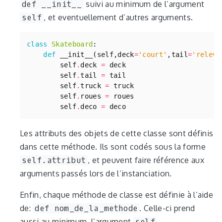
def __init__
suivi au minimum de l’argument
self
, et eventuellement d’autres arguments.
class
Skateboard
:
def
__init__
(
self
,
deck
=
'court'
,
tail
=
'releve
self
.
deck
=
deck
self
.
tail
=
tail
self
.
truck
=
truck
self
.
roues
=
roues
self
.
deco
=
deco
Les attributs des objets de cette classe sont définis
dans cette méthode. Ils sont codés sous la forme
self.attribut
, et peuvent faire référence aux
arguments passés lors de l’instanciation.
Enfin, chaque méthode de classe est définie à l’aide
de:
def nom_de_la_methode
. Celle-ci prend
aussi au minimum, l’argument
self
.