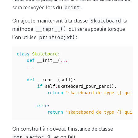
sera renvoyée lors du
print
.
On ajoute maintenant à la classe
Skateboard
la
méthode
__repr__()
qui sera appelée lorsque
l’on utilise
print(objet)
:
class
Skateboard
:
def
__init__
(
...
...
def
__repr__
(
self
):
if
self
.
skateboard_pour_parc
():
return
"skateboard de type 
{}
 qui p
else
:
return
"skateboard de type 
{}
 qui n
On construit à nouveau l’instance de classe
mon_sector_9
, et on fait