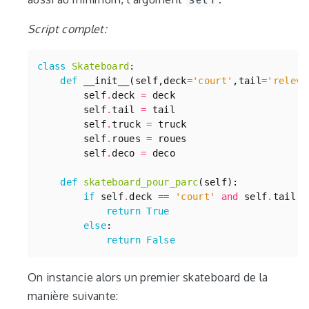
Script complet:
class
Skateboard
:
def
__init__
(
self
,
deck
=
'court'
,
tail
=
'releve
self
.
deck
=
deck
self
.
tail
=
tail
self
.
truck
=
truck
self
.
roues
=
roues
self
.
deco
=
deco
def
skateboard_pour_parc
(
self
):
if
self
.
deck
==
'court'
and
self
.
tail
=
return
True
else
:
return
False
On instancie alors un premier skateboard de la
manière suivante: