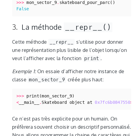
>>>
mon_sector_9
.
skateboard_pour_parc
()
False
La méthode
__repr__()
Cette méthode
__repr__
s’utilise pour donner
une représentation plus lisible de l’objet lorsqu’on
veut l’afficher avec la fonction
print
.
Exemple 1:
On essaie d’afficher notre instance de
classe
mon_sector_9
créée plus haut:
>>>
print
(
mon_sector_9
)
<
__main__
.
Skateboard
object
at
0x7fc6b0847550
>
Ce n’est pas très explicite pour un humain. On
préfèrera souvent choisir un descriptif personnalisé.
Nous allons programmer la chaine de caractères qui