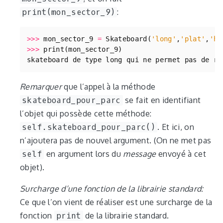
print(mon_sector_9)
:
>>>
mon_sector_9
=
Skateboard
(
'long'
,
'plat'
,
'ha
>>>
print
(
mon_sector_9
)
skateboard
de
type
long
qui
ne
permet
pas
de
ri
Remarquer
que l’appel à la méthode
skateboard_pour_parc
se fait en identifiant
l’objet qui possède cette méthode:
self.skateboard_pour_parc()
. Et ici, on
n’ajoutera pas de nouvel argument. (On ne met pas
self
en argument lors du
message
envoyé à cet
objet).
Surcharge d’une fonction de la librairie standard:
Ce que l’on vient de réaliser est une surcharge de la
fonction
print
de la librairie standard.