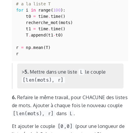
# a la liste T
for
i
in
range
(
100
):
t0
=
time
.
time
()
recherche_mot
(
mots
)
t1
=
time
.
time
()
T
.
append
(
t1
-
t0
)
r
=
np
.
mean
(
T
)
r
5.
Mettre dans une liste
L
le couple
[len(mots), r]
6.
Refaire le même travail, pour CHACUNE des listes
de mots. Ajouter à chaque fois le nouveau couple
[len(mots), r]
dans
L
.
Et ajouter le couple
[0,0]
(pour une longueur de