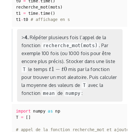
t0
=
time
.
time
()
recherche_mot
(
mots
)
t1
=
time
.
time
()
t1
-
t0
# affichage en s
4.
Répéter plusieurs fois l’appel de la
fonction
recherche_mot(mots)
. Par
exemple 100 fois (ou 1000 fois pour être
encore plus précis). Stocker dans une liste
1
−
0
T
le temps
mis par la fonction
t
t
1
−
t
0
t
pour trouver un mot aleatoire. Puis calculer
la moyenne des valeurs de
T
avec la
fonction
mean
de
numpy
:
import
numpy
as
np
T
=
[]
# appel de la fonction recherche_mot et ajouter