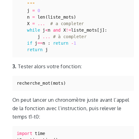
    """
j
=
0
n
=
len
(
liste_mots
)
X
=
...
# a completer
while
j
<
n
and
X
!=
liste_mots
[
j
]:
j
...
# à completer
if
j
==
n
:
return
-
1
return
j
3.
Tester alors votre fonction:
recherche_mot
(
mots
)
On peut lancer un chronomètre juste avant l’appel
de la fonction avec l’instruction, puis relever le
temps t1-t0:
import
time