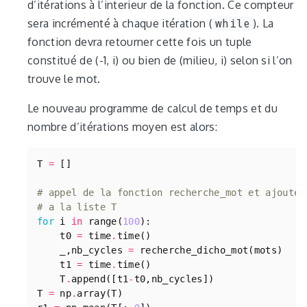
d’itérations à l’interieur de la fonction. Ce compteur
sera incrémenté à chaque itération (
while
). La
fonction devra retourner cette fois un tuple
constitué de (-1, i) ou bien de (milieu, i) selon si l’on
trouve le mot.
Le nouveau programme de calcul de temps et du
nombre d’itérations moyen est alors:
T
=
[]
# appel de la fonction recherche_mot et ajouter
# a la liste T
for
i
in
range
(
100
):
t0
=
time
.
time
()
_
,
nb_cycles
=
recherche_dicho_mot
(
mots
)
t1
=
time
.
time
()
T
.
append
([
t1
-
t0
,
nb_cycles
])
T
=
np
.
array
(
T
)