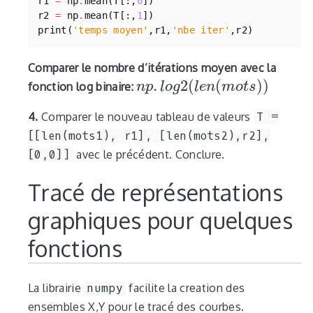
r1
=
np
.
mean
(
T
[:,
0
])
r2
=
np
.
mean
(
T
[:,
1
])
print
(
'temps moyen'
,
r1
,
'nbe iter'
,
r2
)
Comparer le nombre d’itérations moyen avec la
.
2
(
(
)
)
fonction log binaire:
n
p
l
o
g
l
e
n
m
o
t
s
n
p
.
l
o
g
2
(
l
e
n
(
m
o
t
s
)
)
4.
Comparer le nouveau tableau de valeurs
T =
[[len(mots1), r1], [len(mots2),r2],
[0,0]]
avec le précédent. Conclure.
Tracé de représentations
graphiques pour quelques
fonctions
La librairie
numpy
facilite la creation des
ensembles X,Y pour le tracé des courbes.