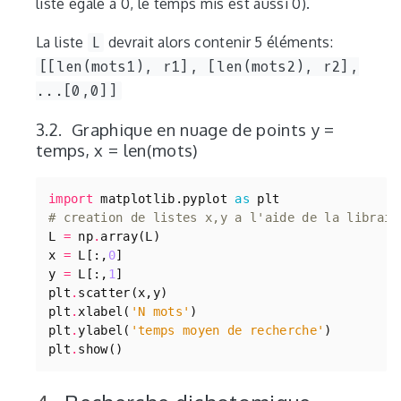
liste égale à 0, le temps mis est aussi 0).
La liste
L
devrait alors contenir 5 éléments:
[[len(mots1), r1], [len(mots2), r2],
...[0,0]]
Graphique en nuage de points y =
temps, x = len(mots)
import
matplotlib.pyplot
as
plt
# creation de listes x,y a l'aide de la librair
L
=
np
.
array
(
L
)
x
=
L
[:,
0
]
y
=
L
[:,
1
]
plt
.
scatter
(
x
,
y
)
plt
.
xlabel
(
'N mots'
)
plt
.
ylabel
(
'temps moyen de recherche'
)
plt
.
show
()