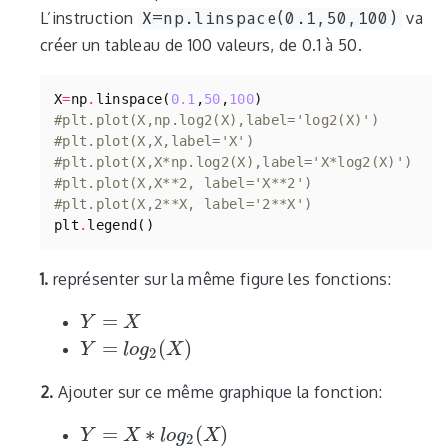
L’instruction
X=np.linspace(0.1,50,100)
va
créer un tableau de 100 valeurs, de 0.1 à 50.
X
=
np
.
linspace
(
0.1
,
50
,
100
)
#plt.plot(X,np.log2(X),label='log2(X)') 
#plt.plot(X,X,label='X')
#plt.plot(X,X*np.log2(X),label='X*log2(X)')
#plt.plot(X,X**2, label='X**2')
#plt.plot(X,2**X, label='2**X')
plt
.
legend
()
1.
représenter sur la même figure les fonctions:
=
Y
Y
=
X
X
=
(
)
Y
Y
=
l
o
g
2
l
o
(
X
g
)
X
2
2.
Ajouter sur ce même graphique la fonction:
=
∗
(
)
Y
Y
=
X
∗
l
X
o
g
2
(
X
l
o
)
g
X
2