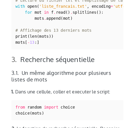
# Lecture du fichier txt et remplissage de la l
with
open
(
'liste_francais.txt'
,
encoding
=
'utf-8
for
mot
in
f
.
read
()
.
splitlines
():
mots
.
append
(
mot
)
# Affichage des 13 derniers mots
print
(
len
(
mots
))
mots
[
-
13
:]
Recherche séquentielle
Un même algorithme pour plusieurs
listes de mots
1.
Dans une cellule, coller et executer le script:
from
random
import
choice
choice
(
mots
)