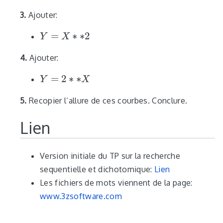
3.
Ajouter:
=
∗
∗
2
Y
Y
=
X
∗
∗
X
2
4.
Ajouter:
=
2
∗
∗
Y
Y
=
2
∗
∗
X
X
5.
Recopier l’allure de ces courbes. Conclure.
Lien
Version initiale du TP sur la recherche
sequentielle et dichotomique:
Lien
Les fichiers de mots viennent de la page:
www.3zsoftware.com