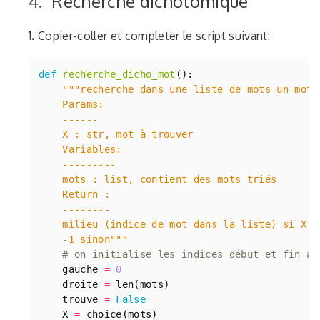
Recherche dichotomique
1.
Copier-coller et completer le script suivant:
def
recherche_dicho_mot
():
    -1 sinon"""
# on initialise les indices début et fin au
gauche
=
0
droite
=
len
(
mots
)
trouve
=
False
X
=
choice
(
mots
)