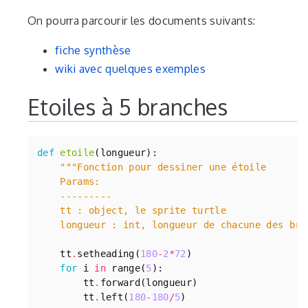
On pourra parcourir les documents suivants:
fiche synthèse
wiki avec quelques exemples
Etoiles à 5 branches
def
etoile
(
longueur
):
    longueur : int, longueur de chacune des bra
tt
.
setheading
(
180
-
2
*
72
)
for
i
in
range
(
5
):
tt
.
forward
(
longueur
)
tt
.
left
(
180
-
180
/
5
)